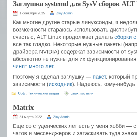
Заглушка systemd для SysV сборок ALT
1 сентября 2025
Zloy Admin
Как многие другие старые линуксоиды, я недо
возможности стараюсь использовать дистрибути
счастью, ALT Linux продолжает делать
сборки с 
все так гладко. Некоторые нужные пакеты (напри
драйвера NVIDIA) содержат зависимости от sys
абсолютно не нужны для их функционирования.
чинят
много лет
.
Поэтому я сделал заглушку —
пакет
, который 
зависимости (
исходник
). Надеюсь, кому-нибудь
Софт
,
Технический изврат
Linux
,
костыли
Matrix
31 марта 2022
Zloy Admin
Еще со студенческих лет есть у меня хобби — 
чатов и мессенджеров и затаскивать туда знако