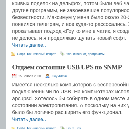
кривых поделок на дельфях, потом были веб-ча
другие программы, не завоевавшие популярнос
безвестности. Максимум у меня было около 20-
появился телеграм, и все куда-то рассосались. 
прокатывает подход «Гоу ко мне в чатик, я соз
не делось, и я продолжаю щупать новый софт.
Читать далее…
Софт
,
Технический изврат
fido
,
интернет
,
программы
Отдаем состояние USB UPS по SNMP
25 ноября 2020
Zloy Admin
Имеется несколько компьютеров с бесперебойн
подключенными по USB. На компьютерах испол
apcupsd. Хотелось бы собирать в одном месте
состоянии электропитания. А поскольку на них 
было бы логично расширить его функционал.
Читать далее…
Софт
,
Технический изврат
Linux
,
ups