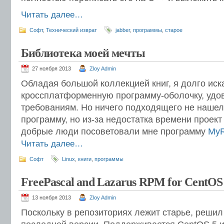
Читать далее…
Софт
,
Технический изврат
jabber
,
программы
,
старое
Библиотека моей мечты
27 ноября 2013
Zloy Admin
Обладая большой коллекцией книг, я долго иск
кроссплатформенную программу-оболочку, уд
требованиям. Но ничего подходящего не нашел
программу, но из-за недостатка времени проект 
добрые люди посоветовали мне программу
MyR
Читать далее…
Софт
Linux
,
книги
,
программы
FreePascal and Lazarus RPM for CentOS
13 ноября 2013
Zloy Admin
Поскольку в репозиториях лежит старье, решил