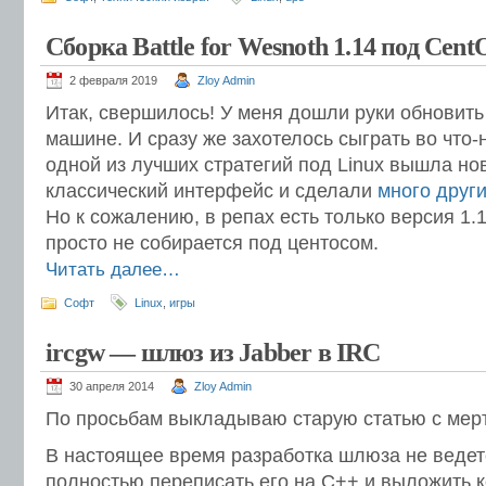
Сборка Battle for Wesnoth 1.14 под Cent
2 февраля 2019
Zloy Admin
Итак, свершилось! У меня дошли руки обновит
машине. И сразу же захотелось сыграть во что-
одной из лучших стратегий под Linux вышла но
классический интерфейс и сделали
много друг
Но к сожалению, в репах есть только версия 1.1
просто не собирается под центосом.
Читать далее…
Софт
Linux
,
игры
ircgw — шлюз из Jabber в IRC
30 апреля 2014
Zloy Admin
По просьбам выкладываю старую статью с мертв
В настоящее время разработка шлюза не ведет
полностью переписать его на C++ и выложить к