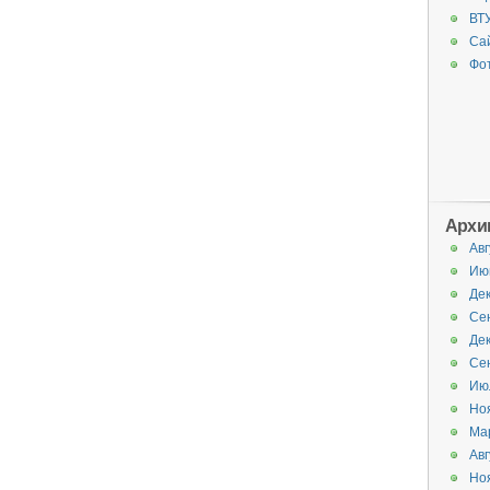
ВТ
Са
Фо
Архи
Авг
Ию
Де
Се
Де
Се
Ию
Но
Ма
Авг
Но