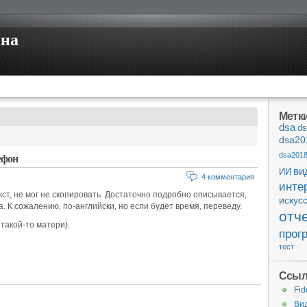
ина
Метк
dsa
ds
dsa20
dsa201
ефон
ви
ИИ
4 комментария
инте
т, не мог не скопировать. Достаточно подробно описывается,
искус
. К сожалению, по-английски, но если будет время, переведу.
отч
 такой-то матери).
прог
тест
Ссыл
Fid
Ви