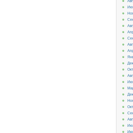
Авг
Ию
Но
Се
Авг
Ап
Се
Авг
Ап
Ян
Де
Ок
Авг
Ию
Ма
Де
Но
Ок
Се
Авг
Ию
Ию