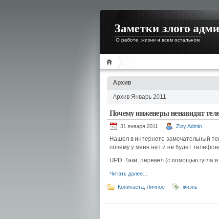
Заметки злого адм
О работе, жизни и всем остальном
Архив
Архив Январь 2011
Почему инженеры ненавидят тел
31 января 2011
Zloy Admin
Нашел в интернете замечательный текс
почему у меня нет и не будет телефона
UPD: Таки, перевел (с помощью гугла и
Читать далее…
Копипаста
,
Личное
жизнь