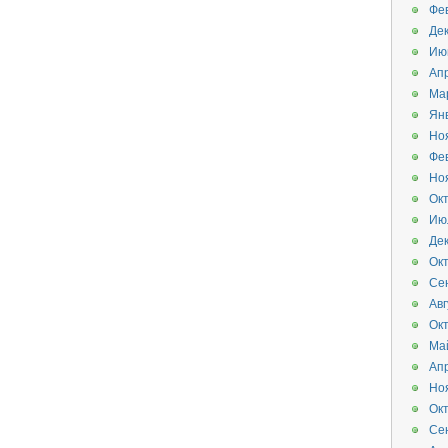
Фе
Де
Ию
Ап
Ма
Ян
Но
Фе
Но
Ок
Ию
Де
Ок
Се
Авг
Ок
Ма
Ап
Но
Ок
Се