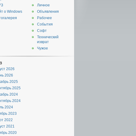
УЗ
Личное
йт о Windows
Объявления
тогалерея
Рабочее
События
Софт
Технический
изврат
Чужое
в
уст 2026
нь 2026
кабрь 2025
нтябрь 2025
кабрь 2024
нтябрь 2024
ль 2024
ябрь 2023
рт 2022
уст 2021
ябрь 2020