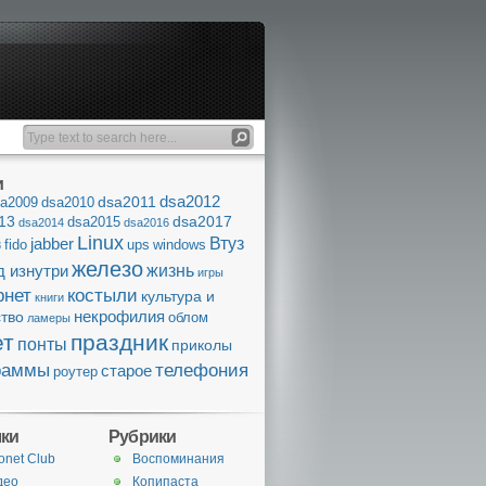
и
dsa2012
dsa2011
a2009
dsa2010
13
dsa2017
dsa2015
dsa2014
dsa2016
Linux
Втуз
jabber
fido
ups
windows
8
железо
жизнь
д изнутри
игры
рнет
костыли
культура и
книги
некрофилия
ство
облом
ламеры
ет
праздник
понты
приколы
раммы
телефония
старое
роутер
ки
Рубрики
onet Club
Воспоминания
део
Копипаста