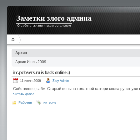
Заметки злого админа
О работе, жизни и всем остальном
Архив
Архив Июль 2009
irc.pclovers.ru is back online :)
11 июля 2009
Zloy Admin
Собственно, сабж. Старый пень на томатной матери
снова рулит
уже 
Читать далее…
Рабочее
интернет