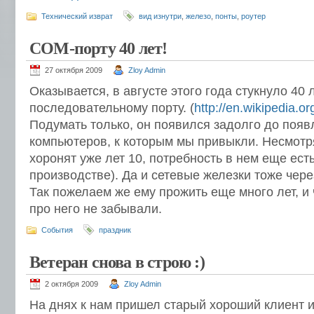
Технический изврат
вид изнутри
,
железо
,
понты
,
роутер
COM-порту 40 лет!
27 октября 2009
Zloy Admin
Оказывается, в августе этого года стукнуло 40
последовательному порту. (
http://en.wikipedia.o
Подумать только, он появился задолго до появ
компьютеров, к которым мы привыкли. Несмотря 
хоронят уже лет 10, потребность в нем еще ест
производстве). Да и сетевые железки тоже чере
Так пожелаем же ему прожить еще много лет, и
про него не забывали.
События
праздник
Ветеран снова в строю :)
2 октября 2009
Zloy Admin
На днях к нам пришел старый хороший клиент 