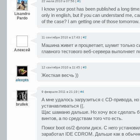
22 июля 2010 в 07:56 |
#1
I know your post has been published a long time,
Lisandro
only in english, but if you can understand me, c
Pardo
of the case? I am getting one of those tomorrow
11 сентября 2010 в 17:43 |
#2
Машина живет и процветает, шумит только с
Алексей
главного тестового веб-сервера выполняет 
12 сентября 2010 в 11:45 |
#3
Жесткая весчь ))
alexpts
9 февраля 2011 в 21:19 |
#4
А мне удалось загрузиться с CD-привода, но
brullek
устанавливаться ((.
Щас шаманю дальше. Но хочу все сделать 
винтов, а по средствам того что есть.
Помог boot os/2 флопи диск. С него установ
заработал IDE CDROM. Дальше как в обычно