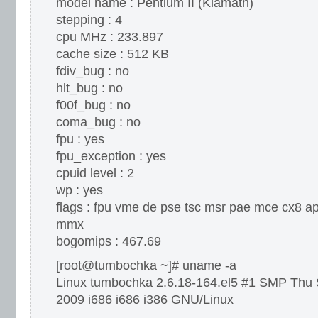
model name : Pentium II (Klamath)
stepping : 4
cpu MHz : 233.897
cache size : 512 KB
fdiv_bug : no
hlt_bug : no
f00f_bug : no
coma_bug : no
fpu : yes
fpu_exception : yes
cpuid level : 2
wp : yes
flags : fpu vme de pse tsc msr pae mce cx8 a
mmx
bogomips : 467.69
[root@tumbochka ~]# uname -a
Linux tumbochka 2.6.18-164.el5 #1 SMP Thu
2009 i686 i686 i386 GNU/Linux