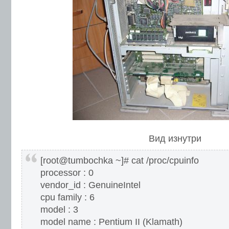
Вид изнутри
[root@tumbochka ~]# cat /proc/cpuinfo
processor : 0
vendor_id : GenuineIntel
cpu family : 6
model : 3
model name : Pentium II (Klamath)