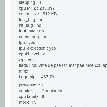
stepping : 4
cpu MHz : 233.897
cache size : 512 KB
fdiv_bug : no
hlt_bug : no
f00f_bug : no
coma_bug : no
fpu : yes
fpu_exception : yes
cpuid level : 2
wp : yes
flags : fpu vme de pse tsc msr pae mce cx8 a
mmx
bogomips : 467.79
processor : 1
vendor_id : GenuineIntel
cpu family : 6
model : 3