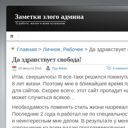
Заметки злого админа
О работе, жизни и всем остальном
Главная
>
Личное
,
Рабочее
> Да здравствует 
Да здравствует свобода!
24 августа 2010
Zloy Admin
К коммен
Итак, свершилось! Я все-таки решился покинуть
8 лет жизни. Поэтому мне в ближайшее время п
для сайтов. Скорее всего, этот сайт пропадет на
может случиться всякое…
Необходимость поменять стиль жизни назревал
Последние 2 года я работал не по специально
и неинтересным мне делом. В результате у мен
отвращение ко всем видам программирования.