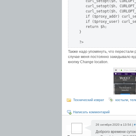
   curl_setopt($h, CURLOPT_
   curl_setopt($h, CURLOPT_
   curl_setopt($h, CURLOPT_
   if ($proxy_addr) curl_se
   if ($proxy_user) curl_se
   return $h;

}

Также надо упомянуть, что перестали 
случае меня постоянно закидывало куд
кнопку Change location.
Технический изврат
костыли
,
тел
Написать комментарий
26 октября 2020 в 13:54 |
#
Доброго времени суток