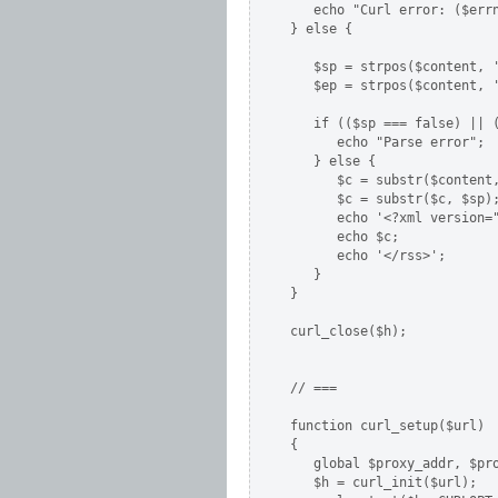
   echo "Curl error: ($errn
} else {

   $sp = strpos($content, '
   $ep = strpos($content, '
   if (($sp === false) || (
      echo "Parse error";

   } else {

      $c = substr($content,
      $c = substr($c, $sp);
      echo '<?xml version=
      echo $c;

      echo '</rss>';

   }

}

curl_close($h);

// ===

function curl_setup($url)

{

   global $proxy_addr, $pro
   $h = curl_init($url);
