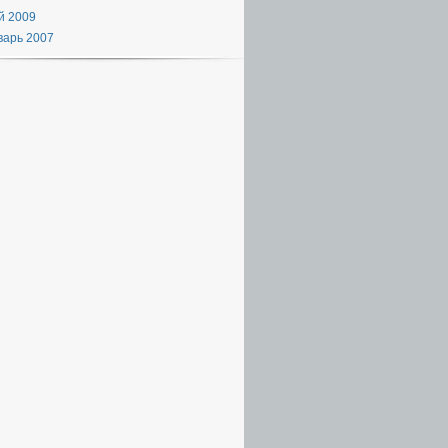
й 2009
варь 2007
xml
,