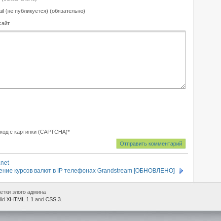
il (не публикуется) (обязательно)
сайт
 код с картинки (CAPTCHA)
*
.net
ние курсов валют в IP телефонах Grandstream [ОБНОВЛЕНО]
етки злого админа
lid
XHTML 1.1
and
CSS 3
.