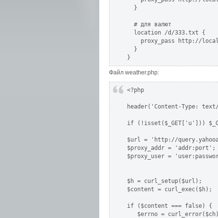
  }

  # для валют

  location /d/333.txt {

    proxy_pass http://local
  }

}
Файл weather.php:
<?php

header('Content-Type: text/
if (!isset($_GET['u'])) $_G
$url = 'http://query.yahoo
$proxy_addr = 'addr:port';

$proxy_user = 'user:passwor
$h = curl_setup($url);

$content = curl_exec($h);

if ($content === false) {

   $errno = curl_error($ch)