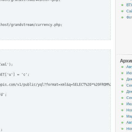
ВТ
Са
Фо
host/grandstream/currency.php;

Архи
xml');

Авг
Ию
ET['u'] = 'c';

Де
apis.com/v1/public/yql?format=xml&q=SELECT%20*%20FROM%20weather.f
Се
Де
d';

Се
Ию
Но
Ма
Авг
Но
;
