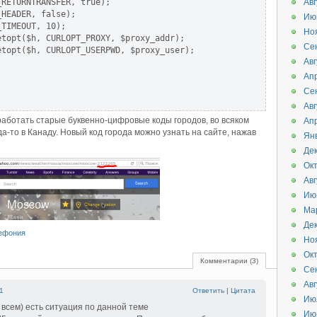
RETURNTRANSFER, true);

Авг
HEADER, false);

Ию
TIMEOUT, 10);

Но
topt($h, CURLOPT_PROXY, $proxy_addr);

Се
topt($h, CURLOPT_USERPWD, $proxy_user);

Авг
Ап
Се
Авг
работать старые буквенно-цифровые коды городов, во всяком
Ап
а-то в Канаду. Новый код города можно узнать на сайте, нажав
Ян
Де
Ок
Авг
Ию
Ма
Де
ефония
Но
Ок
Комментарии (3)
Се
Авг
1
Ответить
|
Цитата
Ию
 всем) есть ситуация по данной теме
Ию