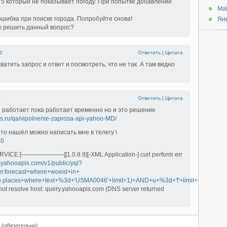
5 который не показывает погоду. При попытке добавлении
Ма
шибка при поиске города. Попробуйте снова!
Ян
ак решить данный вопрос?
2
Ответить
|
Цитата
атить запрос и ответ и посмотреть, что не так. А там видно
3
Ответить
|
Цитата
е работает пока работает временно но и это решение
rks.ru/qa/vipolnenie-zaprosa-api-yahoo-MD/
то нашёл можно написать мне в телегу \
20
ICE:[———————][1.0.8.9][-XML Application-] curl perform err
y.yahooapis.com/v1/public/yql?
r.forecast+where+woeid+in+
o.places+where+text+%3d+'USMA0046'+limit+1)+AND+u+%3d+'f'+limit+5&format=
not resolve host: query.yahooapis.com (DNS server returned
 (обязательно)