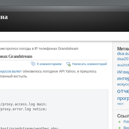
ина
Метк
им прогноз погоды в IP телефонах Grandstream
dsa
ds
онах Grandstream
dsa20
К комментариям
Написать комментарий
dsa201
 курсов валют
обновилось погодное API Yahoo, и пришлось
ви
ИИ
панный костыль.
инте
искус
отч
прог
тест
/proxy.access.log main;

proxy.error.log notice;

Ссыл
Fid
Ви
host/grandstream/weather.php;
