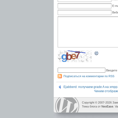
E-ma
Веб
Введите
Подписаться на комментарии по RSS
Ejabberd: получаем grade A на xmpp
Чиним отображе
Copyright © 2007-2026 Зам
Тема блога от
NeoEase
. Va