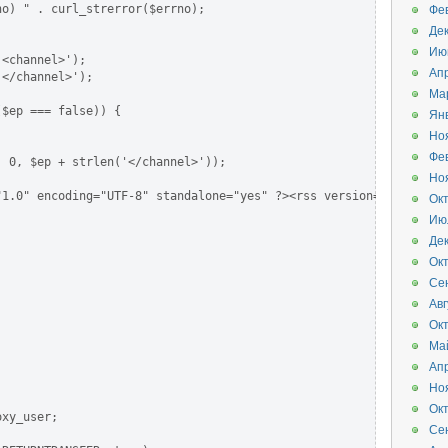
o) " . curl_strerror($errno);

Фе
Де
Ию
<channel>');

Ап
</channel>');

Ма
$ep === false)) {

Ян
Но
Фе
 0, $ep + strlen('</channel>'));

Но


"1.0" encoding="UTF-8" standalone="yes" ?><rss version="2.0" xmln
Ок
Ию
Де
Ок
Се
Авг
Ок
Ма
Ап
Но
Ок
xy_user;

Се