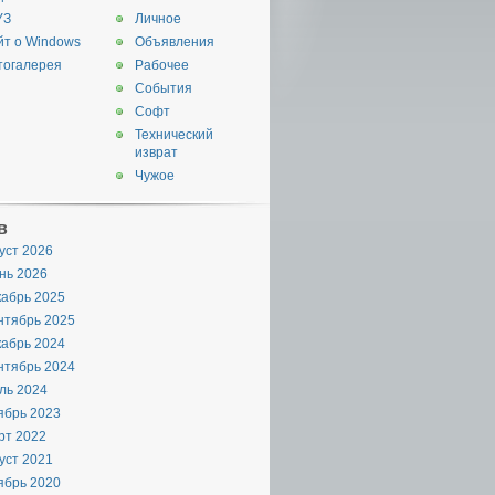
УЗ
Личное
йт о Windows
Объявления
тогалерея
Рабочее
События
Софт
Технический
изврат
Чужое
в
уст 2026
нь 2026
кабрь 2025
orecast%20WHERE%20u=%27' . $_GET['u'] . '%27%20AND%20woeid%20=%2
нтябрь 2025
кабрь 2024
нтябрь 2024
ль 2024
ябрь 2023
рт 2022
уст 2021
ябрь 2020