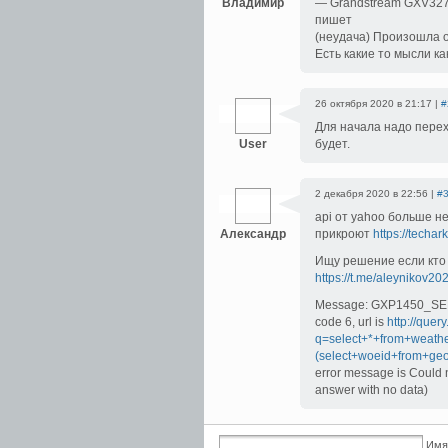
Владимир
— Grandstream GXV327
пишет
(неудача) Произошла о
Есть какие то мысли к
26 октября 2020 в 21:17 |
#
Для начала надо перехв
User
будет.
2 декабря 2020 в 22:56 |
#
api от yahoo больше н
Александр
прикроют
https://techa
Ищу решение если кто 
https://t.me/aleynikov20
Message: GXP1450_SERV
code 6, url is
http://quer
q=select+*+from+weathe
(select+woeid+from+ge
error message is Could 
answer with no data)
Имя