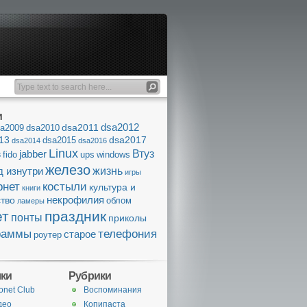
и
dsa2012
dsa2011
a2009
dsa2010
13
dsa2017
dsa2015
dsa2014
dsa2016
Linux
Втуз
jabber
fido
ups
windows
8
железо
жизнь
д изнутри
игры
рнет
костыли
культура и
книги
некрофилия
ство
облом
ламеры
ет
праздник
понты
приколы
раммы
телефония
старое
роутер
ки
Рубрики
onet Club
Воспоминания
део
Копипаста