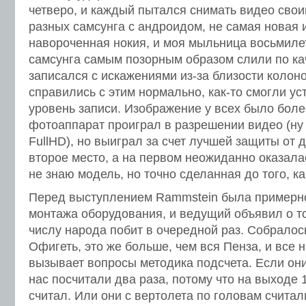
четверо, и каждый пытался снимать видео сво
разных самсунга с андроидом, не самая новая 
навороченная нокия, и моя мыльница восьмиле
самсунга самым позорным образом слили по кач
записался с искажениями из-за близости колоно
справились с этим нормально, как-то смогли у
уровень записи. Изображение у всех было бол
фотоаппарат проиграл в разрешении видео (ну 
FullHD), но выиграл за счет лучшей защиты от 
второе место, а на первом неожиданно оказала
не знаю модель, но точно сделанная до того, к
Перед выступлением Rammstein была примерно
монтажа оборудования, и ведущий объявил о то
числу народа побит в очередной раз. Собралось
Офигеть, это же больше, чем вся Пенза, и все 
вызывает вопросы методика подсчета. Если они
нас посчитали два раза, потому что на выходе 
считал. Или они с вертолета по головам считал