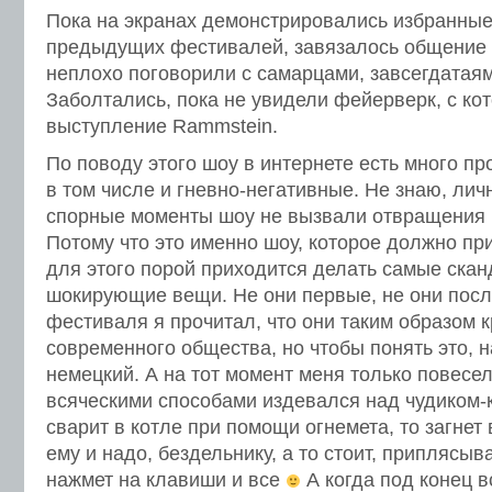
Пока на экранах демонстрировались избранны
предыдущих фестивалей, завязалось общение
неплохо поговорили с самарцами, завсегдатая
Заболтались, пока не увидели фейерверк, с ко
выступление Rammstein.
По поводу этого шоу в интернете есть много п
в том числе и гневно-негативные. Не знаю, ли
спорные моменты шоу не вызвали отвращения и
Потому что это именно шоу, которое должно пр
для этого порой приходится делать самые ска
шокирующие вещи. Не они первые, не они посл
фестиваля я прочитал, что они таким образом 
современного общества, но чтобы понять это, 
немецкий. А на тот момент меня только повесел
всяческими способами издевался над чудиком-
сварит в котле при помощи огнемета, то загнет в
ему и надо, бездельнику, а то стоит, приплясыва
нажмет на клавиши и все
А когда под конец в