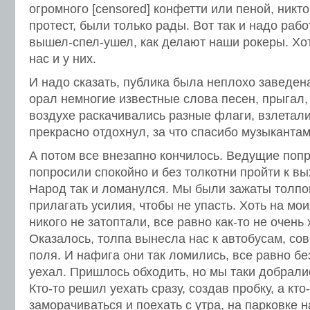
огромного [censored] конфетти или пеной, никт
протест, были только рады. Вот так и надо рабо
вышел-спел-ушел, как делают наши рокеры. Хо
нас и у них.
И надо сказать, публика была неплохо заведен
орал немногие известные слова песен, прыгал,
воздухе раскачивались разные флаги, взлетали
прекрасно отдохнул, за что спасибо музыкантам
А потом все внезапно кончилось. Ведущие поп
попросили спокойно и без толкотни пройти к вы
Народ так и ломанулся. Мы были зажаты толпо
прилагать усилия, чтобы не упасть. Хоть на мо
никого не затоптали, все равно как-то не очен
Оказалось, толпа вынесла нас к автобусам, со
поля. И нафига они так ломились, все равно бе
уехал. Пришлось обходить, но мы таки добрали
Кто-то решил уехать сразу, создав пробку, а кто
заморачиваться и поехать с утра, на парковке н