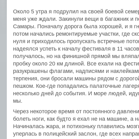
Около 5 утра я подрулил на своей боевой семер
меня уже ждали. Закинули вещи в багажник и п
Самары. Поначалу дорога была хорошей, и я гн
потом начались ремонтируемые участки, где ск
нуля и приходилось пропускать встречные пото
надеялся успеть к началу фестиваля в 11 часов
получалось, но на финишной прямой мы вляпа
пробку около 20 км длиной. Все ехали на фес
разукрашены флагами, надписями и наклейками.
терпения, они бросали машины рядом с дорого
пешком. Кое-где попадались палаточные лагеря
несколько дней до события. И море людей, идущ
мы.
Через некоторое время от постоянного давлен
болеть ноги, как будто я ехал не на машине, а 
Начиналась жара, и потихоньку плавились мозг
уперлась в полицейский заслон, где всех напр