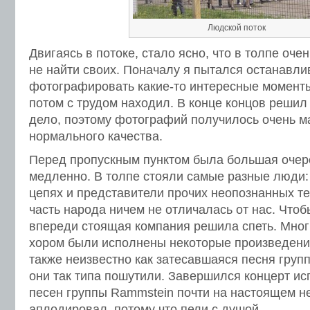
Людской поток
Двигаясь в потоке, стало ясно, что в толпе оче
не найти своих. Поначалу я пытался останавли
фотографировать какие-то интересные моменты
потом с трудом находил. В конце концов решил 
дело, поэтому фотографий получилось очень ма
нормального качества.
Перед пропускным пунктом была большая очер
медленно. В толпе стояли самые разные люди:
цепях и представители прочих неопознанных т
часть народа ничем не отличалась от нас. Чтоб
впереди стоящая компания решила спеть. Мног
хором были исполнены некоторые произведения
также неизвестно как затесавшаяся песня груп
они так типа пошутили. Завершился концерт и
песен группы Rammstein почти на настоящем н
аплодировал, потому что пели с душой.