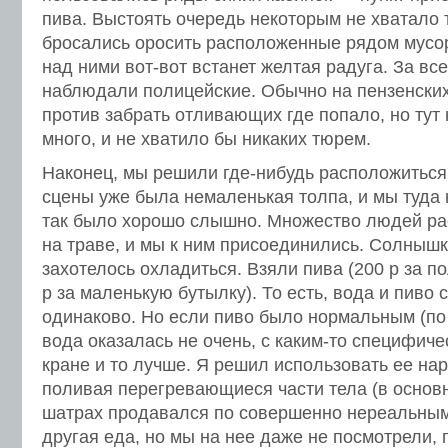
пива. Выстоять очередь некоторым не хватало 
бросались оросить расположенные рядом мусор
над ними вот-вот встанет желтая радуга. За в
наблюдали полицейские. Обычно на пензенских
против забрать отливающих где попало, но ту
много, и не хватило бы никаких тюрем.
Наконец, мы решили где-нибудь расположиться 
сцены уже была немаленькая толпа, и мы туда 
так было хорошо слышно. Множество людей ра
на траве, и мы к ним присоединились. Солнышк
захотелось охладиться. Взяли пива (200 р за п
р за маленькую бутылку). То есть, вода и пиво
одинаково. Но если пиво было нормальным (по
вода оказалась не очень, с каким-то специфиче
кране и то лучше. Я решил использовать ее на
поливая перегревающиеся части тела (в основн
шатрах продавался по совершенно нереальны
другая еда, но мы на нее даже не посмотрели, 