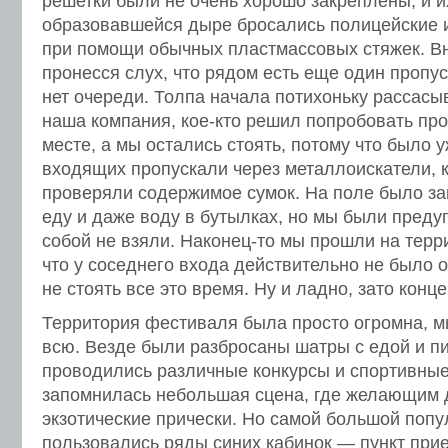
решетки были не очень хорошо закреплены, и и
образовавшейся дыре бросались полицейские 
при помощи обычных пластмассовых стяжек. Вн
пронесся слух, что рядом есть еще один пропус
нет очереди. Толпа начала потихоньку рассасы
наша компания, кое-кто решил попробовать про
месте, а мы остались стоять, потому что было 
входящих пропускали через металлоискатели, 
проверяли содержимое сумок. На поле было з
еду и даже воду в бутылках, но мы были преду
собой не взяли. Наконец-то мы прошли на терр
что у соседнего входа действительно не было 
не стоять все это время. Ну и ладно, зато конц
Территория фестиваля была просто огромна, м
всю. Везде были разбросаны шатры с едой и пи
проводились различные конкурсы и спортивные
запомнилась небольшая сцена, где желающим 
экзотические прически. Но самой большой поп
пользовались ряды синих кабинок — пункт при