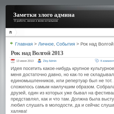
Заметки злого админа
О работе, жизни и всем остальном
Главная
>
Личное
,
События
> Рок над Волгой
Рок над Волгой 2013
13 июня 2013
Zloy Admin
К коммен
Идея посетить какое-нибудь крупное культурно
меня достаточно давно, но как-то не складыва
единомышленников, или репертуар был не тот. 
сложилось самым наилучшим образом. Собрала
друзей, один из которых уже бывал на фестива
представлял, как и что там. Должна была высту
любил слушать в молодости, да и сейчас слуша
халява!