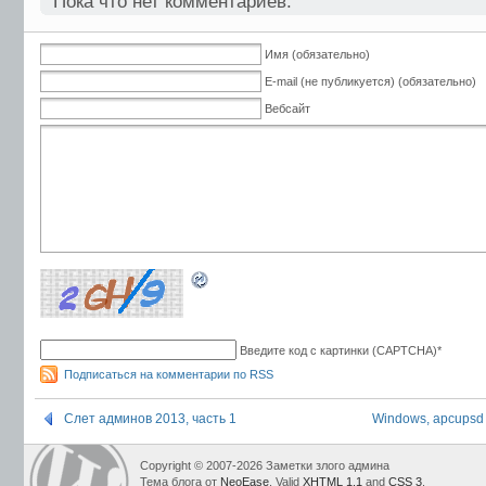
Пока что нет комментариев.
Имя (обязательно)
E-mail (не публикуется) (обязательно)
Вебсайт
Введите код с картинки (CAPTCHA)
*
Подписаться на комментарии по RSS
Слет админов 2013, часть 1
Windows, apcupsd
Copyright © 2007-2026 Заметки злого админа
Тема блога от
NeoEase
. Valid
XHTML 1.1
and
CSS 3
.